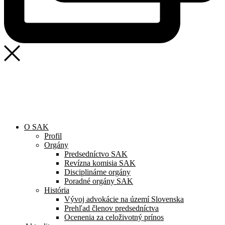
O SAK
Profil
Orgány
Predsedníctvo SAK
Revízna komisia SAK
Disciplinárne orgány
Poradné orgány SAK
História
Vývoj advokácie na území Slovenska
Prehľad členov predsedníctva
Ocenenia za celoživotný prínos