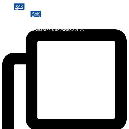
Preskočiť
SAK
Rozhodcovský súd SAK
na
SAK
Bulletin
obsah
Rozhodcovský súd SAK
Nadácia
Bulletin
Konferencia advokátov 2025
Nadácia
Konferencia advokátov 2025