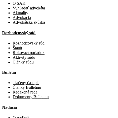
O SAK
Vyhľadať advokáta
Aktuality
Advokácia
Advokátska skúška
Rozhodcovský súd
Rozhodcovský súd
Štatút
Rokovací poriadok
Aktivity súdu
Články súdu
Bulletin
Tlačený časopis
Články Bulletinu
Redakčná rada
Dokumenty Bulletinu
Nadácia
O nadácií