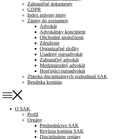
Zahraničné dokumenty
GDPR
Index právnej istoty
Zápisy do zoznamov
Advokát
Advokátsky koncipient
Obchodné spoločnosti
Združenie
Organizačné zložky
Usadený euroadvokát
Zahraničný advokát
Medzinárodný advokát
Hosťujúci euroadvokát
Zbierka disciplinárnych rozhodnutí SAK
Benátska komisia
O SAK
Profil
Orgány
Predsedníctvo SAK
Revízna komisia SAK
Disciplinárne orgány