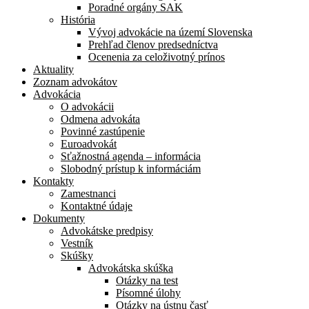
Poradné orgány SAK
História
Vývoj advokácie na území Slovenska
Prehľad členov predsedníctva
Ocenenia za celoživotný prínos
Aktuality
Zoznam advokátov
Advokácia
O advokácii
Odmena advokáta
Povinné zastúpenie
Euroadvokát
Sťažnostná agenda – informácia
Slobodný prístup k informáciám
Kontakty
Zamestnanci
Kontaktné údaje
Dokumenty
Advokátske predpisy
Vestník
Skúšky
Advokátska skúška
Otázky na test
Písomné úlohy
Otázky na ústnu časť