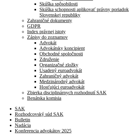
Skúška spôsobilosti
Skúška schopnosti aplikovať právny poriadok
Slovenskej republiky
Zahraničné dokumenty
GDPR
Index právnej istoty
Zápisy do zoznamov
Advokát
Advokátsky koncipient
Obchodné spoločnosti
Združenie
Organizačné zložky
Usadený euroadvokát
Zahraničný advokát
Medzinárodný advokát
Hosťujúci euroadvokát
Zbierka disciplinárnych rozhodnutí SAK
Benátska komisia
SAK
Rozhodcovský súd SAK
Bulletin
Nadácia
Konferencia advokátov 2025