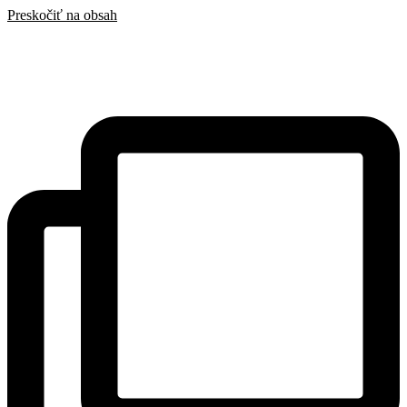
Preskočiť na obsah
SAK
Rozhodcovský súd SAK
Bulletin
Nadácia
Konferencia advokátov 2025