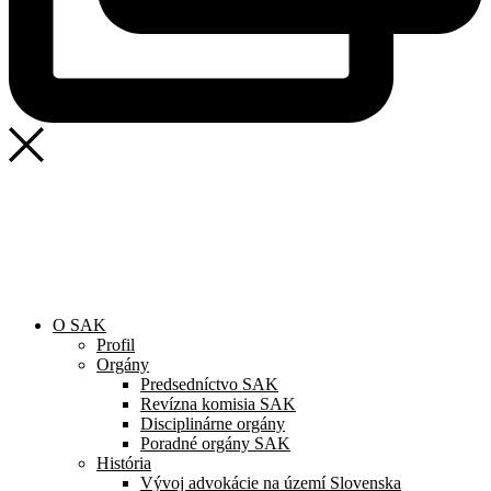
SAK
Rozhodcovský súd SAK
Bulletin
Nadácia
Konferencia advokátov 2025
O SAK
Profil
Orgány
Predsedníctvo SAK
Revízna komisia SAK
Disciplinárne orgány
Poradné orgány SAK
História
Vývoj advokácie na území Slovenska